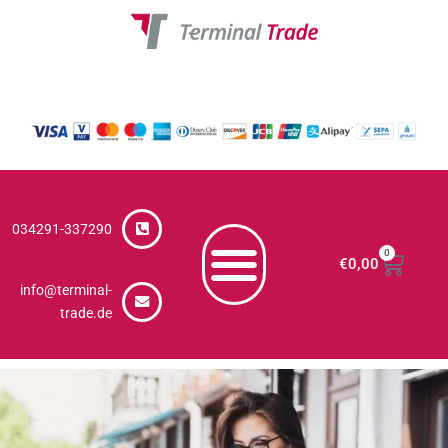
Zum
Inhalt
springen
034291-337290
0
€
0,00
info@terminal-
trade.de
Auswahl der EC Terminals